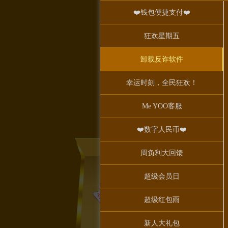
YGG
BG西游捕鱼
WM视讯
XIN电子
亚星
❤️钱包便捷支付❤️
立即
立即
立即游戏
立即游戏
立即游戏
立即
狂欢星期五
卸载反诈软件
幸运时刻，全民狂欢！
Me YOO客服
❤️数字人民币❤️
1: 尊敬的会员：
周负利大回馈
超级会员日
超级红包雨
新人大礼包