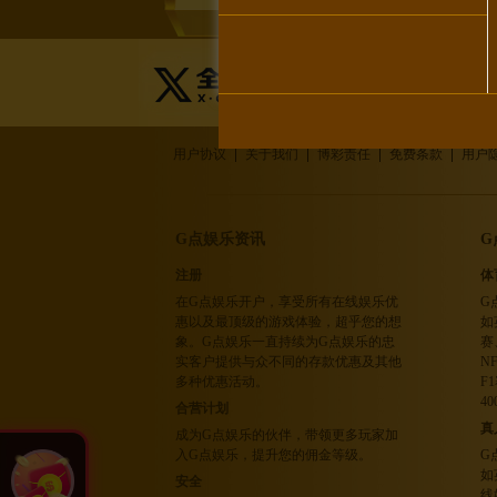
用户协议
关于我们
博彩责任
免费条款
用户
G点娱乐资讯
G
注册
体
在G点娱乐开户，享受所有在线娱乐优
G
惠以及最顶级的游戏体验，超乎您的想
如
象。G点娱乐一直持续为G点娱乐的忠
赛
实客户提供与众不同的存款优惠及其他
N
多种优惠活动。
F
4
合营计划
真
成为G点娱乐的伙伴，带领更多玩家加
入G点娱乐，提升您的佣金等级。
G
如
安全
线