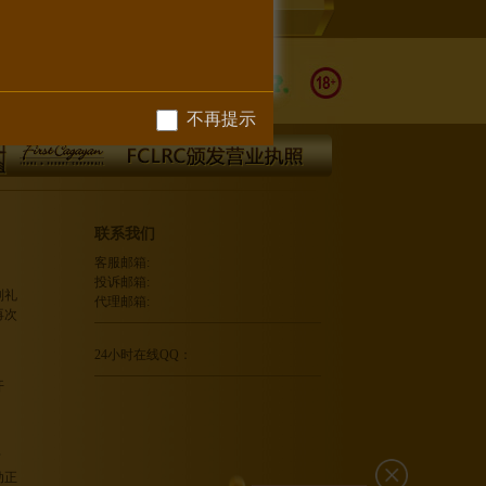
不再提示
联系我们
客服邮箱:
投诉邮箱:
制礼
代理邮箱:
再次
24小时在线QQ：
开
。
方
动正